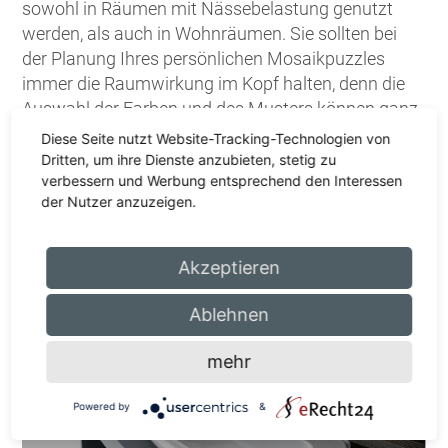
sowohl in Räumen mit Nässebelastung genutzt
werden, als auch in Wohnräumen. Sie sollten bei
der Planung Ihres persönlichen Mosaikpuzzles
immer die Raumwirkung im Kopf halten, denn die
Auswahl der Farben und des Musters können ganz
unterschiedliche Bilder und Wirkungen erzeugen.
Diese Seite nutzt Website-Tracking-Technologien von
Eine harmonische Komposition garantiert
Dritten, um ihre Dienste anzubieten, stetig zu
verbessern und Werbung entsprechend den Interessen
langfristig ein zufriedenstellendes Ergebnis.
der Nutzer anzuzeigen.
Klein, groß, edel oder rustikal: unsere
Mosaike
Akzeptieren
Ablehnen
mehr
Powered by
&
Mosaike gibt es in vielen Formen und
Previous
Next