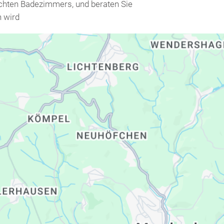
chten Badezimmers, und beraten Sie
h wird