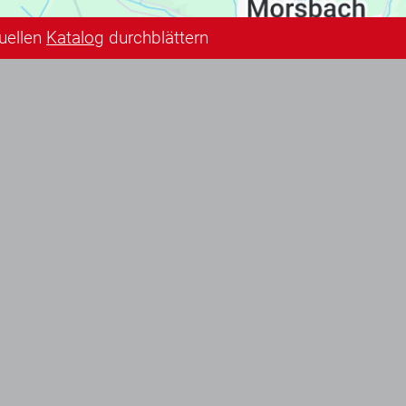
tuellen
Katalog
durchblättern