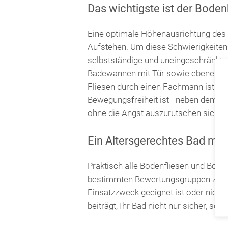
Das wichtigste ist der Bode
Eine optimale Höhenausrichtung des 
Aufstehen. Um diese Schwierigkeiten 
selbstständige und uneingeschränkte 
Badewannen mit Tür sowie ebenerdige
Fliesen durch einen Fachmann ist an 
Bewegungsfreiheit ist - neben dem a
ohne die Angst auszurutschen siche
Ein Altersgerechtes Bad mit
Praktisch alle Bodenfliesen und Bode
bestimmten Bewertungsgruppen zugeor
Einsatzzweck geeignet ist oder nicht
beiträgt, Ihr Bad nicht nur sicher, s