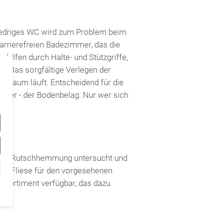
niedriges WC wird zum Problem beim
arrierefreien Badezimmer, das die
ilfen durch Halte- und Stützgriffe,
. Das sorgfältige Verlegen der
en Raum läuft. Entscheidend für die
nder - der Bodenbelag. Nur wer sich
hre
Rutschhemmung
untersucht und
te Fliese für den vorgesehenen
n Sortiment verfügbar, das dazu