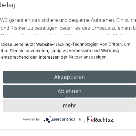
nbelag
WC garantiert das sichere und bequeme Aufstehen. Ein zu 
und Risiken zu beseitigen, bedarf es des Umbaus zu einem b
Nutzung durch Menschen mit Handicaps ermöglicht. Einstiegsh
 Duschkabinen helfen, sich auch hier problemlos zu bewegen
Diese Seite nutzt Website-Tracking-Technologien von Dritten, um
ihre Dienste anzubieten, stetig zu verbessern und Werbung
dieser Stelle besonders wichtig, damit das Wasser nicht in d
entsprechend den Interessen der Nutzer anzuzeigen.
usreichenden Abstand der verschiedenen Badelemente zueina
r bewegen kann, genießt den Komfort seines Badezimmers.
Akzeptieren
 Wohlfühlcharakter
Ablehnen
nplatten, die in Deutschland auf dem Markt sind, werden auf i
mehr
dnet, so dass Sie direkt erkennen können, ob die gewünsch
. Sie sind in einem breit gefächerten und abwechslungsreiche
Powered by
&
ondern zu einer Wohlfühloase zu machen.