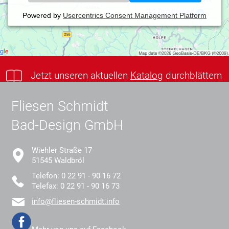
Powered by
Usercentrics Consent Management Platform
Jetzt unseren aktuellen
Katalog
durchblättern
Fliesen Schmidt
Bad-Design GmbH
Wiehler Straße 17
51545 Waldbröl
Telefon: 0 22 91 - 90 16 72
Telefax: 0 22 91 - 90 16 73
info@fliesen-schmidt.info