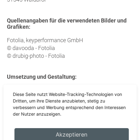
Quellenangaben für die verwendeten Bilder und
Grafiken:
Fotolia, keyperformance GmbH
© davooda - Fotolia
© drubig-photo - Fotolia
Umsetzung und Gestaltung:
keyperformance GmbH
Diese Seite nutzt Website-Tracking-Technologien von
Frankenforster Straße 21
Dritten, um ihre Dienste anzubieten, stetig zu
51427 Bergisch Gladbach
verbessern und Werbung entsprechend den Interessen
Tel.: 02204 30500
der Nutzer anzuzeigen.
hallo@keyperformance.de
keyperformance.de
Akzeptieren