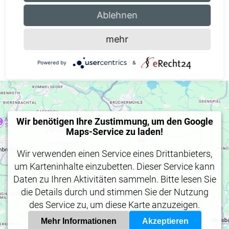
Ablehnen
Hinweis nach § 36 (Vebraucherstreitbeilegung):
Wir sind nicht bereit und nicht verpflichtet, an einem
mehr
Streitbeilegungsverfahren vor einer
Verbraucherschlichtungsstelle teilzunehmen.
Powered by
&
Wir benötigen Ihre Zustimmung, um den Google
Maps-Service zu laden!
Wir verwenden einen Service eines Drittanbieters,
um Karteninhalte einzubetten. Dieser Service kann
Daten zu Ihren Aktivitäten sammeln. Bitte lesen Sie
die Details durch und stimmen Sie der Nutzung
des Service zu, um diese Karte anzuzeigen.
Mehr Informationen
Akzeptieren