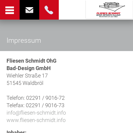
Impressum
Fliesen Schmidt OhG
Bad-Design GmbH
Wiehler Straße 17
51545 Waldbröl
Telefon: 02291 / 9016-72
Telefax: 02291 / 9016-73
info@fliesen-schmidt.info
www.fliesen-schmidt.info
Inhaber: